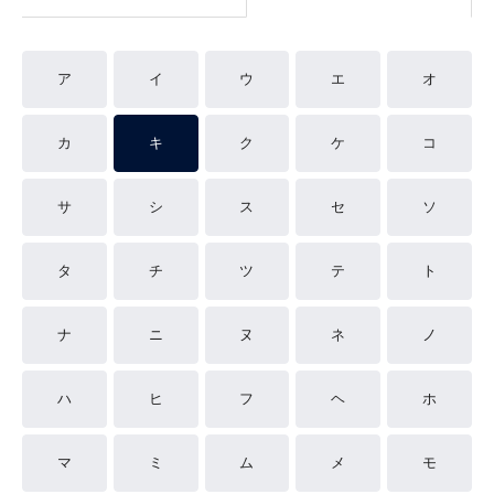
ア
イ
ウ
エ
オ
カ
キ
ク
ケ
コ
サ
シ
ス
セ
ソ
タ
チ
ツ
テ
ト
ナ
ニ
ヌ
ネ
ノ
ハ
ヒ
フ
ヘ
ホ
マ
ミ
ム
メ
モ