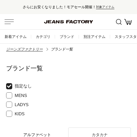
さらにお安くなりました！モアセール開催！
対象アイテム
新着アイテム
カテゴリ
ブランド
別注アイテム
スタッフスタ
ジーンズファクトリー
ブランド一覧
ブランド一覧
指定なし
MENS
LADYS
KIDS
アルファベット
カタカナ