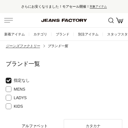
さらにお安くなりました！モアセール開催！
対象アイテム
新着アイテム
カテゴリ
ブランド
別注アイテム
スタッフスタ
ジーンズファクトリー
ブランド一覧
ブランド一覧
指定なし
MENS
LADYS
KIDS
アルファベット
カタカナ