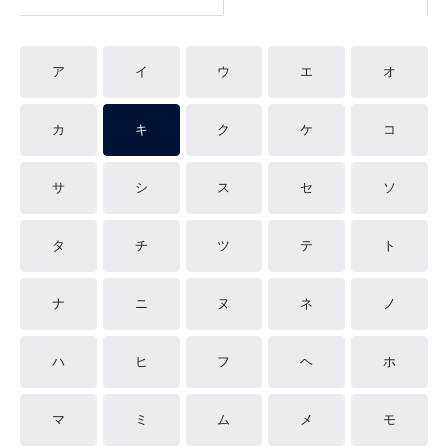
ア
イ
ウ
エ
オ
カ
キ
ク
ケ
コ
サ
シ
ス
セ
ソ
タ
チ
ツ
テ
ト
ナ
ニ
ヌ
ネ
ノ
ハ
ヒ
フ
ヘ
ホ
マ
ミ
ム
メ
モ