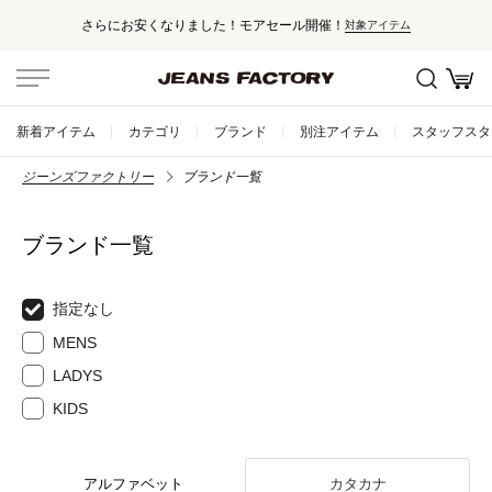
さらにお安くなりました！モアセール開催！
対象アイテム
新着アイテム
カテゴリ
ブランド
別注アイテム
スタッフスタ
ジーンズファクトリー
ブランド一覧
ブランド一覧
指定なし
MENS
LADYS
KIDS
アルファベット
カタカナ