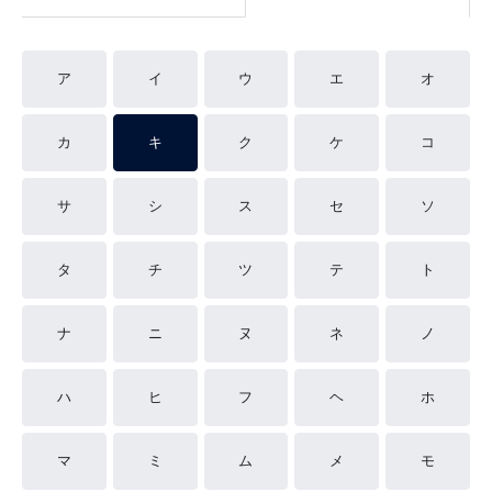
ア
イ
ウ
エ
オ
カ
キ
ク
ケ
コ
サ
シ
ス
セ
ソ
タ
チ
ツ
テ
ト
ナ
ニ
ヌ
ネ
ノ
ハ
ヒ
フ
ヘ
ホ
マ
ミ
ム
メ
モ