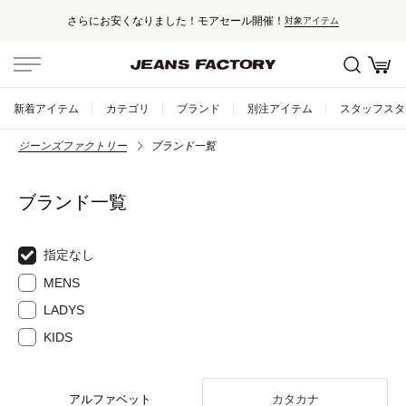
さらにお安くなりました！モアセール開催！
対象アイテム
新着アイテム
カテゴリ
ブランド
別注アイテム
スタッフスタ
ジーンズファクトリー
ブランド一覧
ブランド一覧
指定なし
MENS
LADYS
KIDS
アルファベット
カタカナ