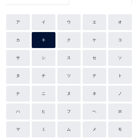
ア
イ
ウ
エ
オ
カ
キ
ク
ケ
コ
サ
シ
ス
セ
ソ
タ
チ
ツ
テ
ト
ナ
ニ
ヌ
ネ
ノ
ハ
ヒ
フ
ヘ
ホ
マ
ミ
ム
メ
モ