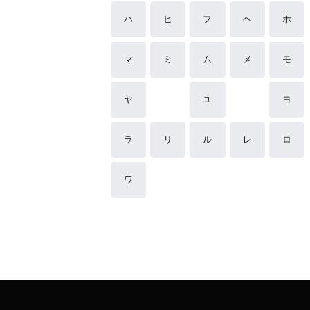
ハ
ヒ
フ
ヘ
ホ
マ
ミ
ム
メ
モ
ヤ
ユ
ヨ
ラ
リ
ル
レ
ロ
ワ