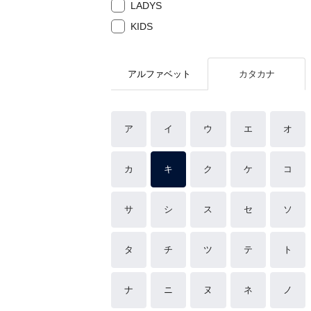
LADYS
KIDS
アルファベット
カタカナ
ア
イ
ウ
エ
オ
カ
キ
ク
ケ
コ
サ
シ
ス
セ
ソ
タ
チ
ツ
テ
ト
ナ
ニ
ヌ
ネ
ノ