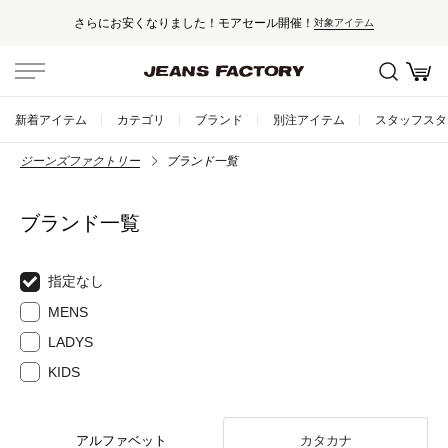
さらにお安くなりました！モアセール開催！
対象アイテム
新着アイテム
カテゴリ
ブランド
別注アイテム
スタッフスタ
ジーンズファクトリー
ブランド一覧
ブランド一覧
指定なし
MENS
LADYS
KIDS
アルファベット
カタカナ