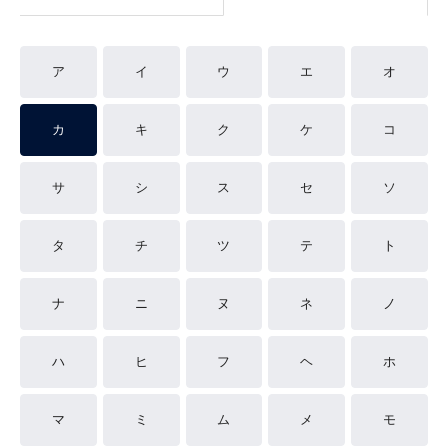
ア
イ
ウ
エ
オ
カ
キ
ク
ケ
コ
サ
シ
ス
セ
ソ
タ
チ
ツ
テ
ト
ナ
ニ
ヌ
ネ
ノ
ハ
ヒ
フ
ヘ
ホ
マ
ミ
ム
メ
モ