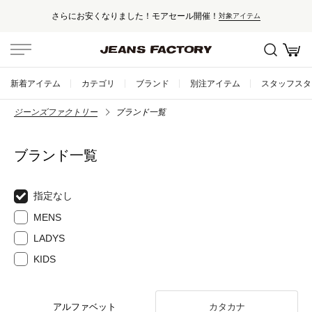
さらにお安くなりました！モアセール開催！
対象アイテム
新着アイテム
カテゴリ
ブランド
別注アイテム
スタッフスタ
ジーンズファクトリー
ブランド一覧
ブランド一覧
指定なし
MENS
LADYS
KIDS
アルファベット
カタカナ