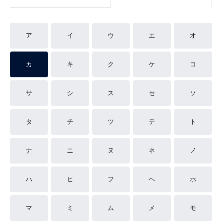
ア
イ
ウ
エ
オ
カ
キ
ク
ケ
コ
サ
シ
ス
セ
ソ
タ
チ
ツ
テ
ト
ナ
ニ
ヌ
ネ
ノ
ハ
ヒ
フ
ヘ
ホ
マ
ミ
ム
メ
モ