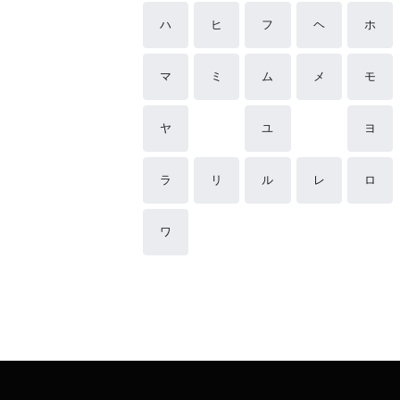
ハ
ヒ
フ
ヘ
ホ
マ
ミ
ム
メ
モ
ヤ
ユ
ヨ
ラ
リ
ル
レ
ロ
ワ