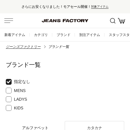
さらにお安くなりました！モアセール開催！
対象アイテム
新着アイテム
カテゴリ
ブランド
別注アイテム
スタッフスタ
ジーンズファクトリー
ブランド一覧
ブランド一覧
指定なし
MENS
LADYS
KIDS
アルファベット
カタカナ