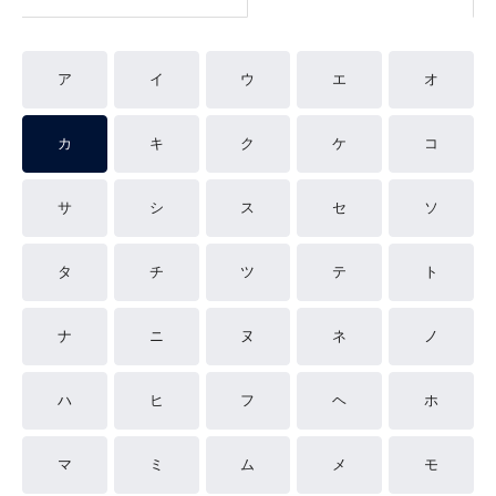
ア
イ
ウ
エ
オ
カ
キ
ク
ケ
コ
サ
シ
ス
セ
ソ
タ
チ
ツ
テ
ト
ナ
ニ
ヌ
ネ
ノ
ハ
ヒ
フ
ヘ
ホ
マ
ミ
ム
メ
モ