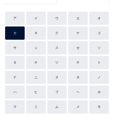
ア
イ
ウ
エ
オ
カ
キ
ク
ケ
コ
サ
シ
ス
セ
ソ
タ
チ
ツ
テ
ト
ナ
ニ
ヌ
ネ
ノ
ハ
ヒ
フ
ヘ
ホ
マ
ミ
ム
メ
モ