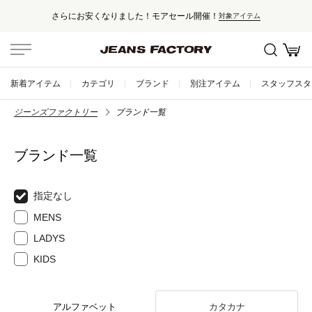
さらにお安くなりました！モアセール開催！
対象アイテム
新着アイテム
カテゴリ
ブランド
別注アイテム
スタッフスタ
ジーンズファクトリー
ブランド一覧
ブランド一覧
指定なし
MENS
LADYS
KIDS
アルファベット
カタカナ