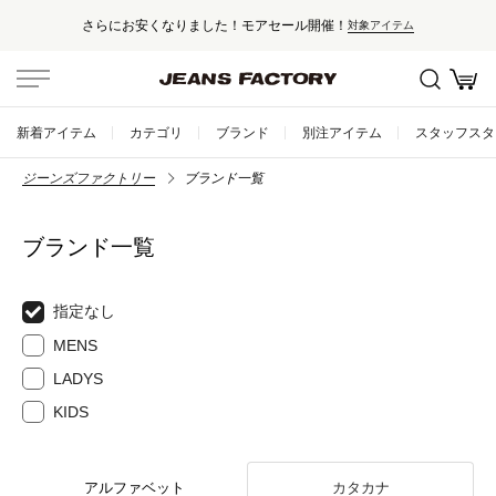
さらにお安くなりました！モアセール開催！
対象アイテム
新着アイテム
カテゴリ
ブランド
別注アイテム
スタッフスタ
ジーンズファクトリー
ブランド一覧
ブランド一覧
指定なし
MENS
LADYS
KIDS
アルファベット
カタカナ