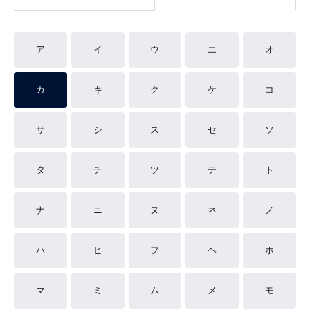
ア
イ
ウ
エ
オ
カ
キ
ク
ケ
コ
サ
シ
ス
セ
ソ
タ
チ
ツ
テ
ト
ナ
ニ
ヌ
ネ
ノ
ハ
ヒ
フ
ヘ
ホ
マ
ミ
ム
メ
モ