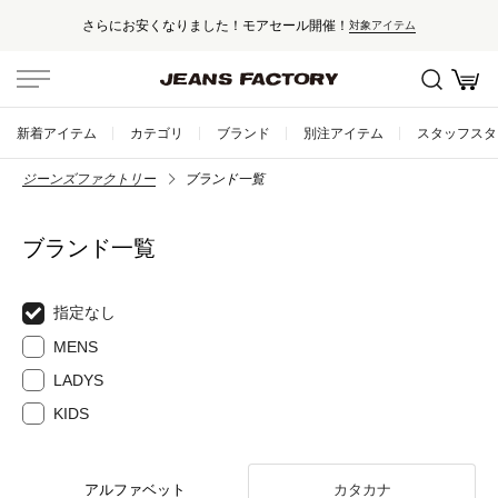
さらにお安くなりました！モアセール開催！
対象アイテム
新着アイテム
カテゴリ
ブランド
別注アイテム
スタッフスタ
ジーンズファクトリー
ブランド一覧
ブランド一覧
指定なし
MENS
LADYS
KIDS
アルファベット
カタカナ