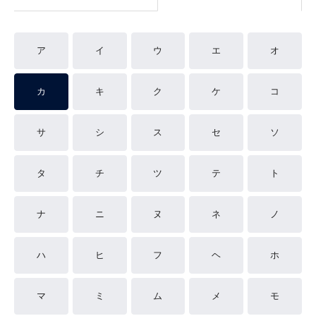
ア
イ
ウ
エ
オ
カ
キ
ク
ケ
コ
サ
シ
ス
セ
ソ
タ
チ
ツ
テ
ト
ナ
ニ
ヌ
ネ
ノ
ハ
ヒ
フ
ヘ
ホ
マ
ミ
ム
メ
モ