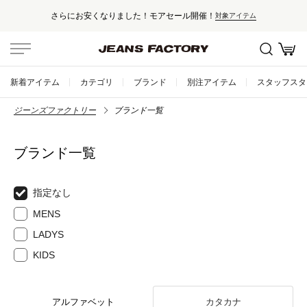
さらにお安くなりました！モアセール開催！
対象アイテム
新着アイテム
カテゴリ
ブランド
別注アイテム
スタッフスタ
ジーンズファクトリー
ブランド一覧
ブランド一覧
指定なし
MENS
LADYS
KIDS
アルファベット
カタカナ