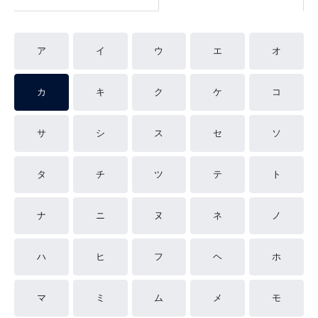
ア
イ
ウ
エ
オ
カ
キ
ク
ケ
コ
サ
シ
ス
セ
ソ
タ
チ
ツ
テ
ト
ナ
ニ
ヌ
ネ
ノ
ハ
ヒ
フ
ヘ
ホ
マ
ミ
ム
メ
モ