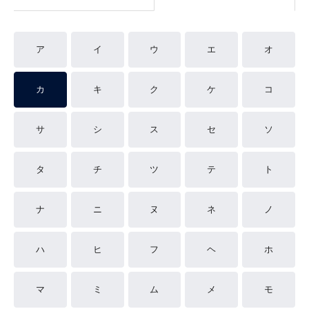
ア
イ
ウ
エ
オ
カ
キ
ク
ケ
コ
サ
シ
ス
セ
ソ
タ
チ
ツ
テ
ト
ナ
ニ
ヌ
ネ
ノ
ハ
ヒ
フ
ヘ
ホ
マ
ミ
ム
メ
モ