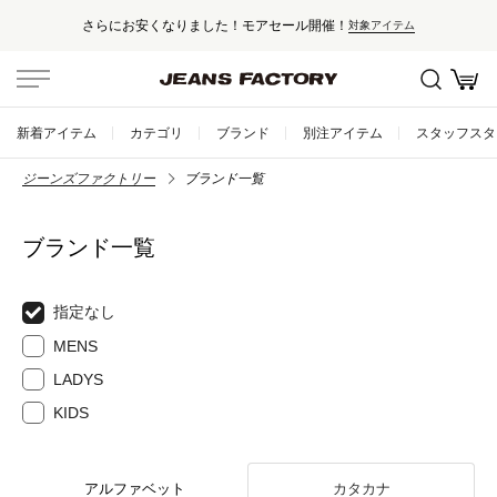
さらにお安くなりました！モアセール開催！
対象アイテム
新着アイテム
カテゴリ
ブランド
別注アイテム
スタッフスタ
ジーンズファクトリー
ブランド一覧
ブランド一覧
指定なし
MENS
LADYS
KIDS
アルファベット
カタカナ