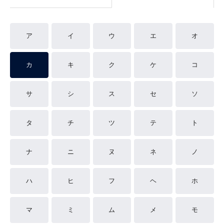
ア
イ
ウ
エ
オ
カ
キ
ク
ケ
コ
サ
シ
ス
セ
ソ
タ
チ
ツ
テ
ト
ナ
ニ
ヌ
ネ
ノ
ハ
ヒ
フ
ヘ
ホ
マ
ミ
ム
メ
モ