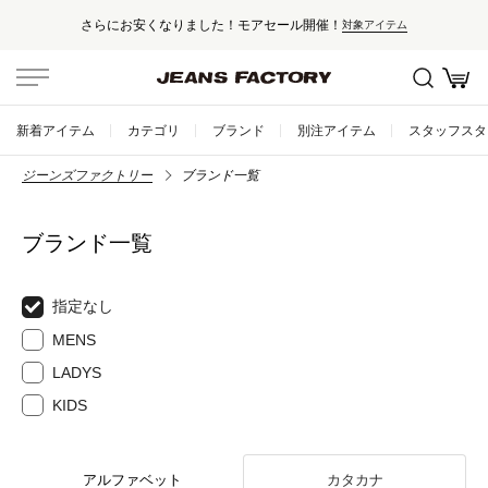
さらにお安くなりました！モアセール開催！
対象アイテム
新着アイテム
カテゴリ
ブランド
別注アイテム
スタッフスタ
ジーンズファクトリー
ブランド一覧
ブランド一覧
指定なし
MENS
LADYS
KIDS
アルファベット
カタカナ