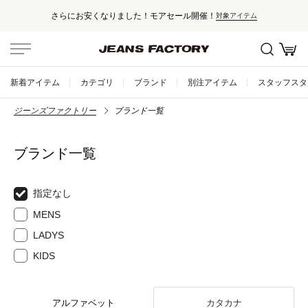
さらにお安くなりました！モアセール開催！
対象アイテム
新着アイテム
カテゴリ
ブランド
別注アイテム
スタッフスタ
ジーンズファクトリー
ブランド一覧
ブランド一覧
指定なし
MENS
LADYS
KIDS
アルファベット
カタカナ