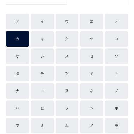
ア
イ
ウ
エ
オ
カ
キ
ク
ケ
コ
サ
シ
ス
セ
ソ
タ
チ
ツ
テ
ト
ナ
ニ
ヌ
ネ
ノ
ハ
ヒ
フ
ヘ
ホ
マ
ミ
ム
メ
モ