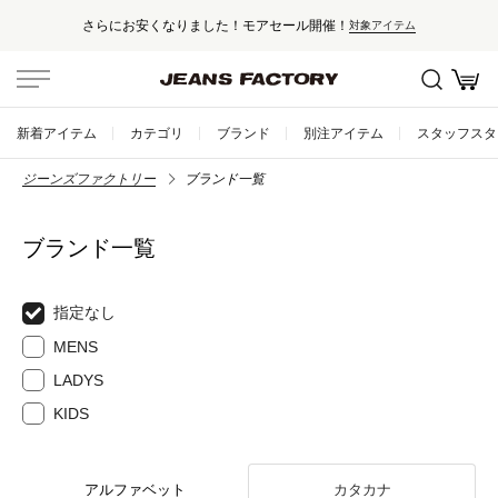
さらにお安くなりました！モアセール開催！
対象アイテム
新着アイテム
カテゴリ
ブランド
別注アイテム
スタッフスタ
ジーンズファクトリー
ブランド一覧
ブランド一覧
指定なし
MENS
LADYS
KIDS
アルファベット
カタカナ