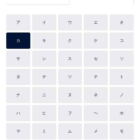
ア
イ
ウ
エ
オ
カ
キ
ク
ケ
コ
サ
シ
ス
セ
ソ
タ
チ
ツ
テ
ト
ナ
ニ
ヌ
ネ
ノ
ハ
ヒ
フ
ヘ
ホ
マ
ミ
ム
メ
モ