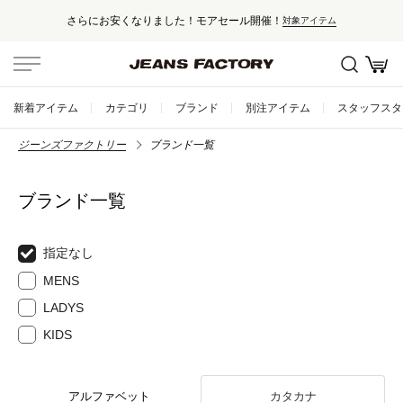
さらにお安くなりました！モアセール開催！
対象アイテム
新着アイテム
カテゴリ
ブランド
別注アイテム
スタッフスタ
ジーンズファクトリー
ブランド一覧
ブランド一覧
指定なし
MENS
LADYS
KIDS
アルファベット
カタカナ