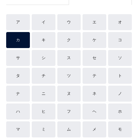
ア
イ
ウ
エ
オ
カ
キ
ク
ケ
コ
サ
シ
ス
セ
ソ
タ
チ
ツ
テ
ト
ナ
ニ
ヌ
ネ
ノ
ハ
ヒ
フ
ヘ
ホ
マ
ミ
ム
メ
モ