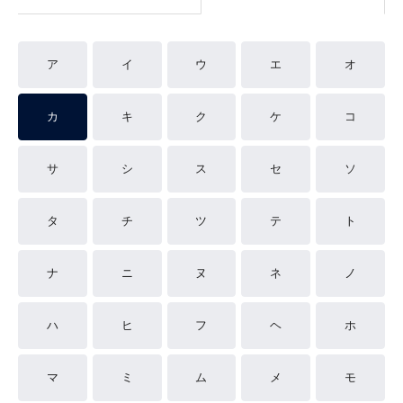
ア
イ
ウ
エ
オ
カ
キ
ク
ケ
コ
サ
シ
ス
セ
ソ
タ
チ
ツ
テ
ト
ナ
ニ
ヌ
ネ
ノ
ハ
ヒ
フ
ヘ
ホ
マ
ミ
ム
メ
モ