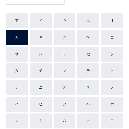
ア
イ
ウ
エ
オ
カ
キ
ク
ケ
コ
サ
シ
ス
セ
ソ
タ
チ
ツ
テ
ト
ナ
ニ
ヌ
ネ
ノ
ハ
ヒ
フ
ヘ
ホ
マ
ミ
ム
メ
モ