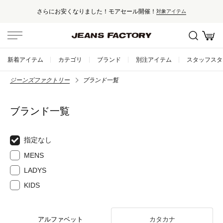
さらにお安くなりました！モアセール開催！
対象アイテム
新着アイテム
カテゴリ
ブランド
別注アイテム
スタッフスタ
ジーンズファクトリー
ブランド一覧
ブランド一覧
指定なし
MENS
LADYS
KIDS
アルファベット
カタカナ