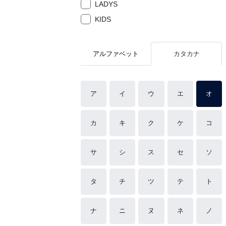
LADYS
KIDS
アルファベット
カタカナ
ア
イ
ウ
エ
オ
カ
キ
ク
ケ
コ
サ
シ
ス
セ
ソ
タ
チ
ツ
テ
ト
ナ
ニ
ヌ
ネ
ノ