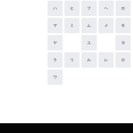
ハ
ヒ
フ
ヘ
ホ
マ
ミ
ム
メ
モ
ヤ
ユ
ヨ
ラ
リ
ル
レ
ロ
ワ