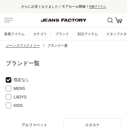
さらにお安くなりました！モアセール開催！
対象アイテム
新着アイテム
カテゴリ
ブランド
別注アイテム
スタッフスタ
ジーンズファクトリー
ブランド一覧
ブランド一覧
指定なし
MENS
LADYS
KIDS
アルファベット
カタカナ