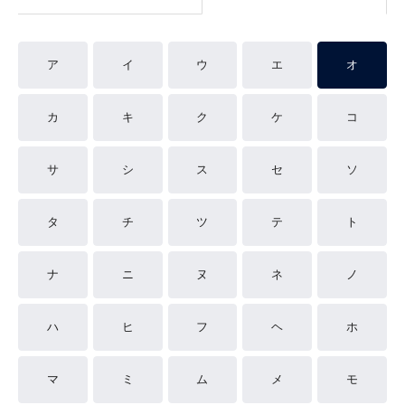
ア
イ
ウ
エ
オ
カ
キ
ク
ケ
コ
サ
シ
ス
セ
ソ
タ
チ
ツ
テ
ト
ナ
ニ
ヌ
ネ
ノ
ハ
ヒ
フ
ヘ
ホ
マ
ミ
ム
メ
モ