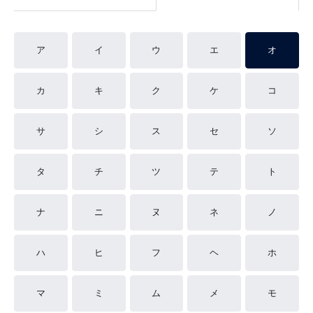
ア
イ
ウ
エ
オ
カ
キ
ク
ケ
コ
サ
シ
ス
セ
ソ
タ
チ
ツ
テ
ト
ナ
ニ
ヌ
ネ
ノ
ハ
ヒ
フ
ヘ
ホ
マ
ミ
ム
メ
モ