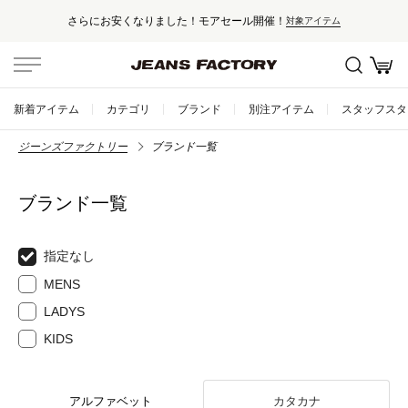
さらにお安くなりました！モアセール開催！
対象アイテム
新着アイテム
カテゴリ
ブランド
別注アイテム
スタッフスタ
ジーンズファクトリー
ブランド一覧
ブランド一覧
指定なし
MENS
LADYS
KIDS
アルファベット
カタカナ