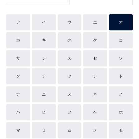
ア
イ
ウ
エ
オ
カ
キ
ク
ケ
コ
サ
シ
ス
セ
ソ
タ
チ
ツ
テ
ト
ナ
ニ
ヌ
ネ
ノ
ハ
ヒ
フ
ヘ
ホ
マ
ミ
ム
メ
モ