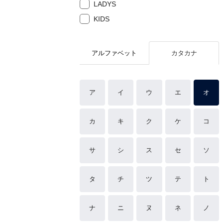
LADYS
KIDS
アルファベット
カタカナ
ア
イ
ウ
エ
オ
カ
キ
ク
ケ
コ
サ
シ
ス
セ
ソ
タ
チ
ツ
テ
ト
ナ
ニ
ヌ
ネ
ノ