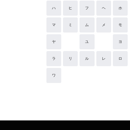
ハ
ヒ
フ
ヘ
ホ
マ
ミ
ム
メ
モ
ヤ
ユ
ヨ
ラ
リ
ル
レ
ロ
ワ