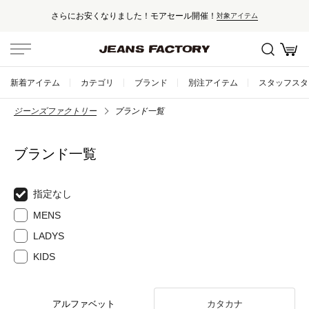
さらにお安くなりました！モアセール開催！
対象アイテム
新着アイテム
カテゴリ
ブランド
別注アイテム
スタッフスタ
ジーンズファクトリー
ブランド一覧
ブランド一覧
指定なし
MENS
LADYS
KIDS
アルファベット
カタカナ