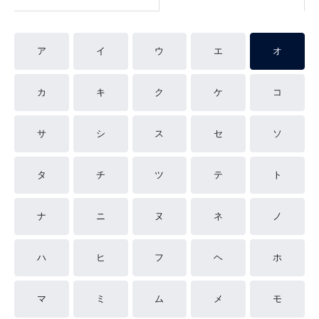
ア
イ
ウ
エ
オ
カ
キ
ク
ケ
コ
サ
シ
ス
セ
ソ
タ
チ
ツ
テ
ト
ナ
ニ
ヌ
ネ
ノ
ハ
ヒ
フ
ヘ
ホ
マ
ミ
ム
メ
モ