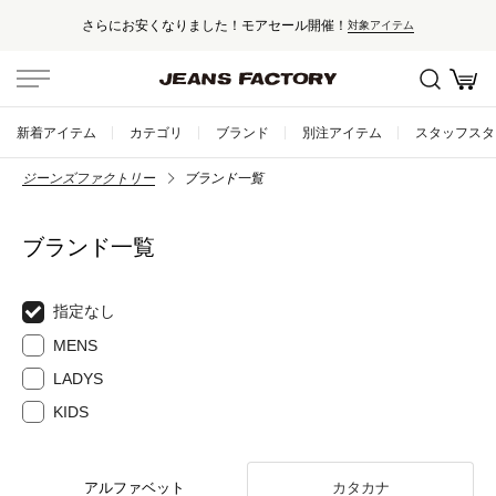
さらにお安くなりました！モアセール開催！
対象アイテム
新着アイテム
カテゴリ
ブランド
別注アイテム
スタッフスタ
ジーンズファクトリー
ブランド一覧
ブランド一覧
指定なし
MENS
LADYS
KIDS
アルファベット
カタカナ