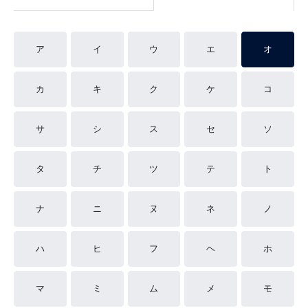
ア
イ
ウ
エ
オ
カ
キ
ク
ケ
コ
サ
シ
ス
セ
ソ
タ
チ
ツ
テ
ト
ナ
ニ
ヌ
ネ
ノ
ハ
ヒ
フ
ヘ
ホ
マ
ミ
ム
メ
モ