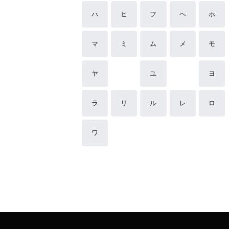
ハ
ヒ
フ
ヘ
ホ
マ
ミ
ム
メ
モ
ヤ
ユ
ヨ
ラ
リ
ル
レ
ロ
ワ