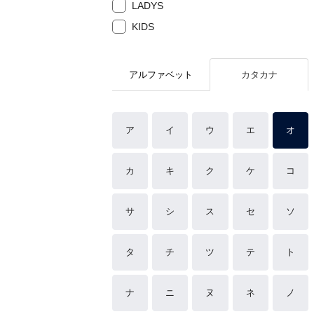
LADYS
KIDS
アルファベット
カタカナ
ア
イ
ウ
エ
オ
カ
キ
ク
ケ
コ
サ
シ
ス
セ
ソ
タ
チ
ツ
テ
ト
ナ
ニ
ヌ
ネ
ノ