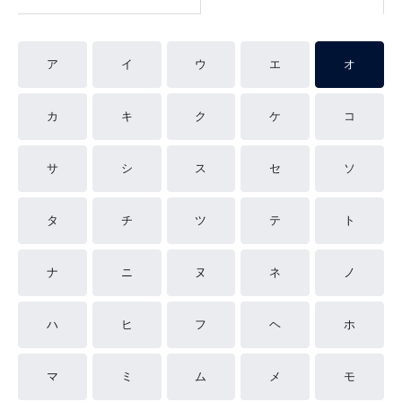
ア
イ
ウ
エ
オ
カ
キ
ク
ケ
コ
サ
シ
ス
セ
ソ
タ
チ
ツ
テ
ト
ナ
ニ
ヌ
ネ
ノ
ハ
ヒ
フ
ヘ
ホ
マ
ミ
ム
メ
モ