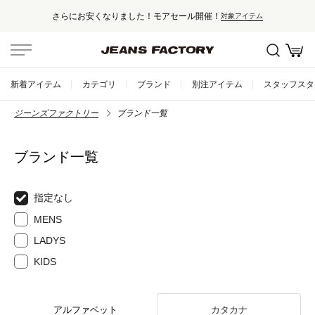
さらにお安くなりました！モアセール開催！
対象アイテム
新着アイテム
カテゴリ
ブランド
別注アイテム
スタッフスタ
ジーンズファクトリー
ブランド一覧
ブランド一覧
指定なし
MENS
LADYS
KIDS
アルファベット
カタカナ