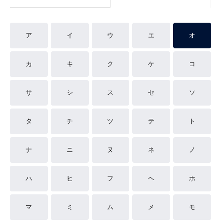
ア
イ
ウ
エ
オ
カ
キ
ク
ケ
コ
サ
シ
ス
セ
ソ
タ
チ
ツ
テ
ト
ナ
ニ
ヌ
ネ
ノ
ハ
ヒ
フ
ヘ
ホ
マ
ミ
ム
メ
モ