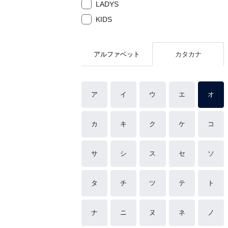
LADYS
KIDS
アルファベット
カタカナ
ア
イ
ウ
エ
オ
カ
キ
ク
ケ
コ
サ
シ
ス
セ
ソ
タ
チ
ツ
テ
ト
ナ
ニ
ヌ
ネ
ノ