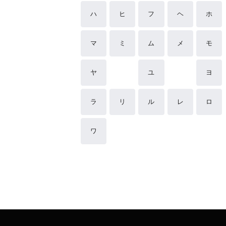
ハ
ヒ
フ
ヘ
ホ
マ
ミ
ム
メ
モ
ヤ
ユ
ヨ
ラ
リ
ル
レ
ロ
ワ