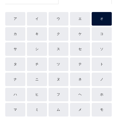
ア
イ
ウ
エ
オ
カ
キ
ク
ケ
コ
サ
シ
ス
セ
ソ
タ
チ
ツ
テ
ト
ナ
ニ
ヌ
ネ
ノ
ハ
ヒ
フ
ヘ
ホ
マ
ミ
ム
メ
モ