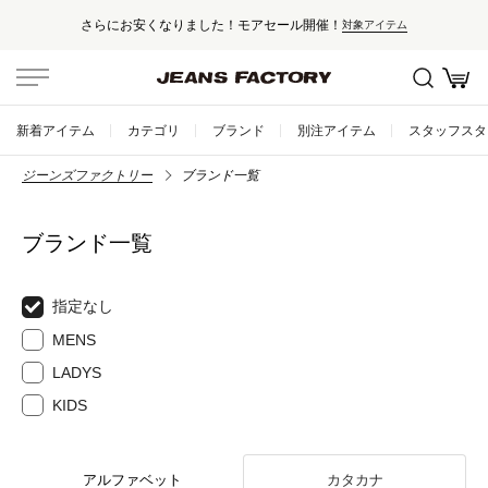
さらにお安くなりました！モアセール開催！
対象アイテム
新着アイテム
カテゴリ
ブランド
別注アイテム
スタッフスタ
ジーンズファクトリー
ブランド一覧
ブランド一覧
指定なし
MENS
LADYS
KIDS
アルファベット
カタカナ