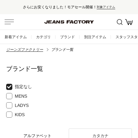
さらにお安くなりました！モアセール開催！
対象アイテム
新着アイテム
カテゴリ
ブランド
別注アイテム
スタッフスタ
ジーンズファクトリー
ブランド一覧
ブランド一覧
指定なし
MENS
LADYS
KIDS
アルファベット
カタカナ