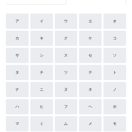
ア
イ
ウ
エ
オ
カ
キ
ク
ケ
コ
サ
シ
ス
セ
ソ
タ
チ
ツ
テ
ト
ナ
ニ
ヌ
ネ
ノ
ハ
ヒ
フ
ヘ
ホ
マ
ミ
ム
メ
モ