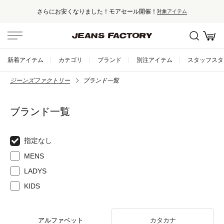
さらにお安くなりました！モアセール開催！
対象アイテム
新着アイテム
カテゴリ
ブランド
別注アイテム
スタッフスタ
ジーンズファクトリー
ブランド一覧
ブランド一覧
指定なし
MENS
LADYS
KIDS
アルファベット
カタカナ