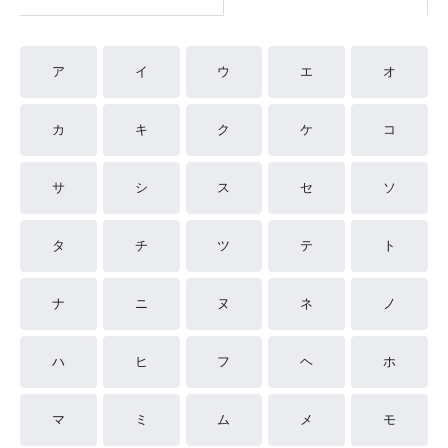
ア
イ
ウ
エ
オ
カ
キ
ク
ケ
コ
サ
シ
ス
セ
ソ
タ
チ
ツ
テ
ト
ナ
ニ
ヌ
ネ
ノ
ハ
ヒ
フ
ヘ
ホ
マ
ミ
ム
メ
モ