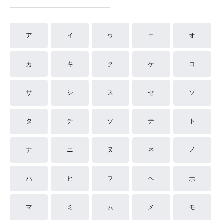
ア
イ
ウ
エ
オ
カ
キ
ク
ケ
コ
サ
シ
ス
セ
ソ
タ
チ
ツ
テ
ト
ナ
ニ
ヌ
ネ
ノ
ハ
ヒ
フ
ヘ
ホ
マ
ミ
ム
メ
モ