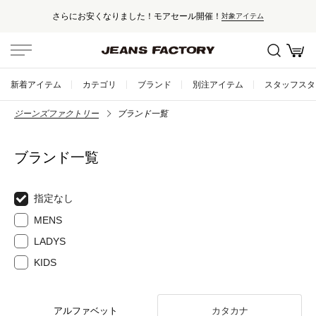
さらにお安くなりました！モアセール開催！
対象アイテム
新着アイテム
カテゴリ
ブランド
別注アイテム
スタッフスタ
ジーンズファクトリー
ブランド一覧
ブランド一覧
指定なし
MENS
LADYS
KIDS
アルファベット
カタカナ