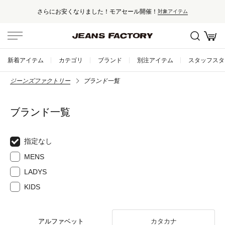
さらにお安くなりました！モアセール開催！
対象アイテム
新着アイテム
カテゴリ
ブランド
別注アイテム
スタッフスタ
ジーンズファクトリー
ブランド一覧
ブランド一覧
指定なし
MENS
LADYS
KIDS
アルファベット
カタカナ