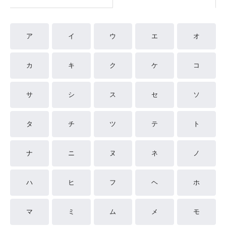
ア
イ
ウ
エ
オ
カ
キ
ク
ケ
コ
サ
シ
ス
セ
ソ
タ
チ
ツ
テ
ト
ナ
ニ
ヌ
ネ
ノ
ハ
ヒ
フ
ヘ
ホ
マ
ミ
ム
メ
モ