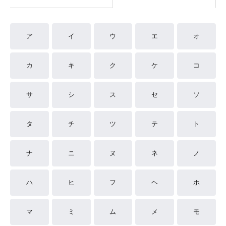
ア
イ
ウ
エ
オ
カ
キ
ク
ケ
コ
サ
シ
ス
セ
ソ
タ
チ
ツ
テ
ト
ナ
ニ
ヌ
ネ
ノ
ハ
ヒ
フ
ヘ
ホ
マ
ミ
ム
メ
モ