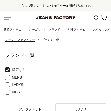
さらにお安くなりました！モアセール開催！
対象アイテム
新着アイテム
カテゴリ
ブランド
別注アイテム
スタッフスタ
ジーンズファクトリー
ブランド一覧
ブランド一覧
指定なし
MENS
LADYS
KIDS
アルファベット
カタカナ