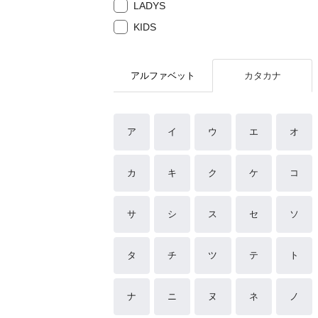
LADYS
KIDS
アルファベット
カタカナ
ア
イ
ウ
エ
オ
カ
キ
ク
ケ
コ
サ
シ
ス
セ
ソ
タ
チ
ツ
テ
ト
ナ
ニ
ヌ
ネ
ノ