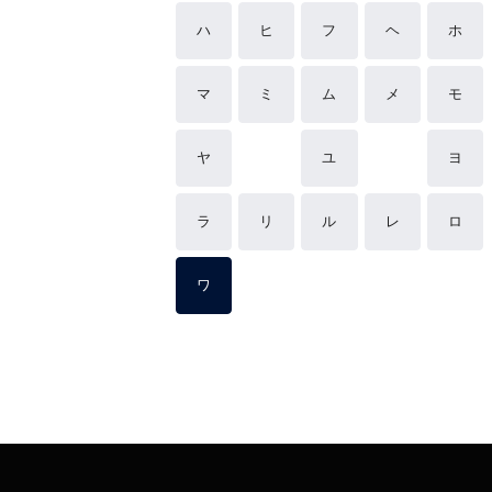
ハ
ヒ
フ
ヘ
ホ
マ
ミ
ム
メ
モ
ヤ
ユ
ヨ
ラ
リ
ル
レ
ロ
ワ