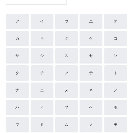
ア
イ
ウ
エ
オ
カ
キ
ク
ケ
コ
サ
シ
ス
セ
ソ
タ
チ
ツ
テ
ト
ナ
ニ
ヌ
ネ
ノ
ハ
ヒ
フ
ヘ
ホ
マ
ミ
ム
メ
モ