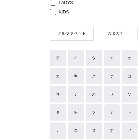
LADYS
KIDS
アルファベット
カタカナ
ア
イ
ウ
エ
オ
カ
キ
ク
ケ
コ
サ
シ
ス
セ
ソ
タ
チ
ツ
テ
ト
ナ
ニ
ヌ
ネ
ノ