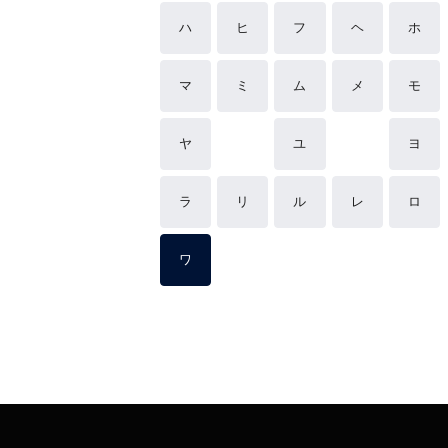
ハ
ヒ
フ
ヘ
ホ
マ
ミ
ム
メ
モ
ヤ
ユ
ヨ
ラ
リ
ル
レ
ロ
ワ