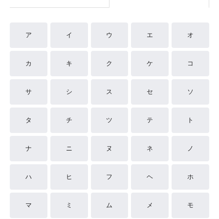
ア
イ
ウ
エ
オ
カ
キ
ク
ケ
コ
サ
シ
ス
セ
ソ
タ
チ
ツ
テ
ト
ナ
ニ
ヌ
ネ
ノ
ハ
ヒ
フ
ヘ
ホ
マ
ミ
ム
メ
モ