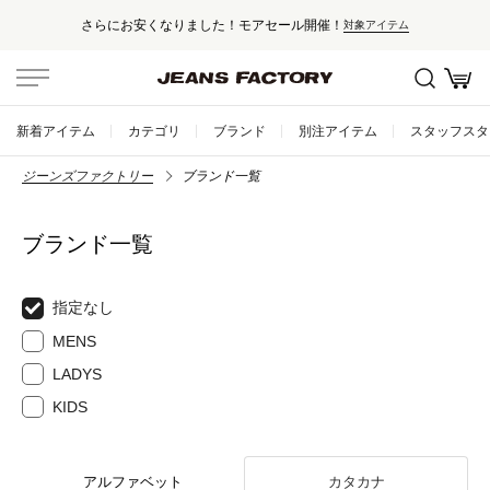
さらにお安くなりました！モアセール開催！
対象アイテム
新着アイテム
カテゴリ
ブランド
別注アイテム
スタッフスタ
ジーンズファクトリー
ブランド一覧
ブランド一覧
指定なし
MENS
LADYS
KIDS
アルファベット
カタカナ