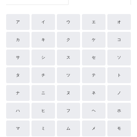
ア
イ
ウ
エ
オ
カ
キ
ク
ケ
コ
サ
シ
ス
セ
ソ
タ
チ
ツ
テ
ト
ナ
ニ
ヌ
ネ
ノ
ハ
ヒ
フ
ヘ
ホ
マ
ミ
ム
メ
モ