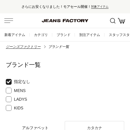
さらにお安くなりました！モアセール開催！
対象アイテム
新着アイテム
カテゴリ
ブランド
別注アイテム
スタッフスタ
ジーンズファクトリー
ブランド一覧
ブランド一覧
指定なし
MENS
LADYS
KIDS
アルファベット
カタカナ