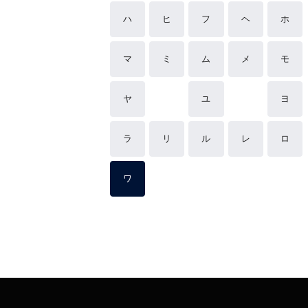
ハ
ヒ
フ
ヘ
ホ
マ
ミ
ム
メ
モ
ヤ
ユ
ヨ
ラ
リ
ル
レ
ロ
ワ