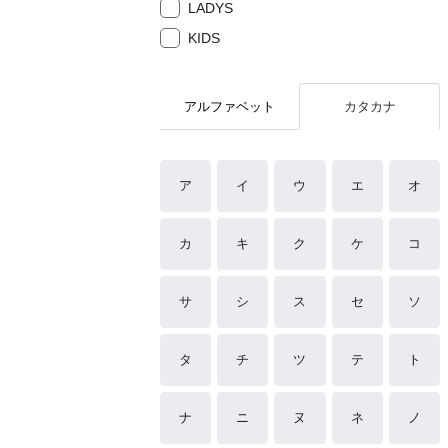
LADYS
KIDS
アルファベット
カタカナ
ア
イ
ウ
エ
オ
カ
キ
ク
ケ
コ
サ
シ
ス
セ
ソ
タ
チ
ツ
テ
ト
ナ
ニ
ヌ
ネ
ノ