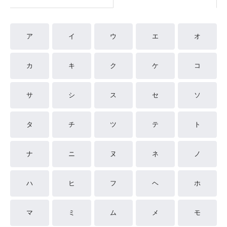
ア
イ
ウ
エ
オ
カ
キ
ク
ケ
コ
サ
シ
ス
セ
ソ
タ
チ
ツ
テ
ト
ナ
ニ
ヌ
ネ
ノ
ハ
ヒ
フ
ヘ
ホ
マ
ミ
ム
メ
モ