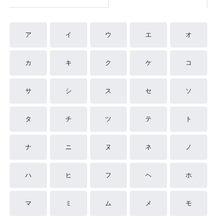
ア
イ
ウ
エ
オ
カ
キ
ク
ケ
コ
サ
シ
ス
セ
ソ
タ
チ
ツ
テ
ト
ナ
ニ
ヌ
ネ
ノ
ハ
ヒ
フ
ヘ
ホ
マ
ミ
ム
メ
モ