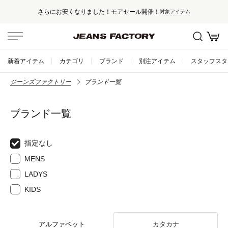
さらにお安くなりました！モアセール開催！
対象アイテム
新着アイテム
カテゴリ
ブランド
別注アイテム
スタッフスタ
ジーンズファクトリー
ブランド一覧
ブランド一覧
指定なし
MENS
LADYS
KIDS
アルファベット
カタカナ