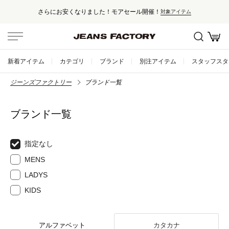
さらにお安くなりました！モアセール開催！
対象アイテム
新着アイテム
カテゴリ
ブランド
別注アイテム
スタッフスタ
ジーンズファクトリー
ブランド一覧
ブランド一覧
指定なし
MENS
LADYS
KIDS
アルファベット
カタカナ