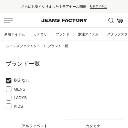
さらにお安くなりました！モアセール開催！
対象アイテム
新着アイテム
カテゴリ
ブランド
別注アイテム
スタッフスタ
ジーンズファクトリー
ブランド一覧
ブランド一覧
指定なし
MENS
LADYS
KIDS
アルファベット
カタカナ