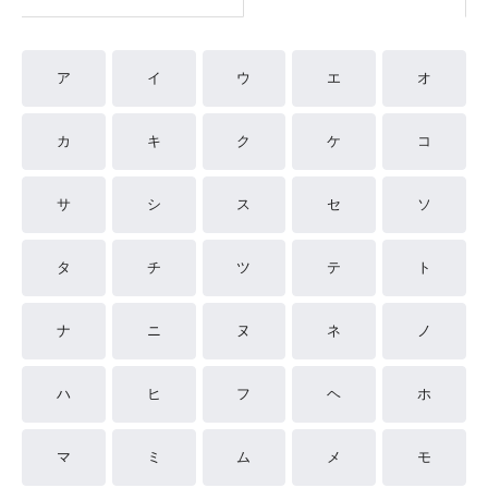
ア
イ
ウ
エ
オ
カ
キ
ク
ケ
コ
サ
シ
ス
セ
ソ
タ
チ
ツ
テ
ト
ナ
ニ
ヌ
ネ
ノ
ハ
ヒ
フ
ヘ
ホ
マ
ミ
ム
メ
モ