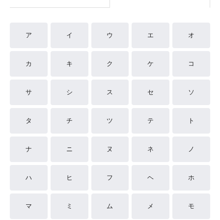
ア
イ
ウ
エ
オ
カ
キ
ク
ケ
コ
サ
シ
ス
セ
ソ
タ
チ
ツ
テ
ト
ナ
ニ
ヌ
ネ
ノ
ハ
ヒ
フ
ヘ
ホ
マ
ミ
ム
メ
モ