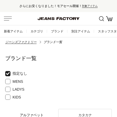
さらにお安くなりました！モアセール開催！
対象アイテム
新着アイテム
カテゴリ
ブランド
別注アイテム
スタッフスタ
ジーンズファクトリー
ブランド一覧
ブランド一覧
指定なし
MENS
LADYS
KIDS
アルファベット
カタカナ