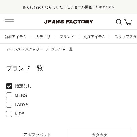
さらにお安くなりました！モアセール開催！
対象アイテム
新着アイテム
カテゴリ
ブランド
別注アイテム
スタッフスタ
ジーンズファクトリー
ブランド一覧
ブランド一覧
指定なし
MENS
LADYS
KIDS
アルファベット
カタカナ