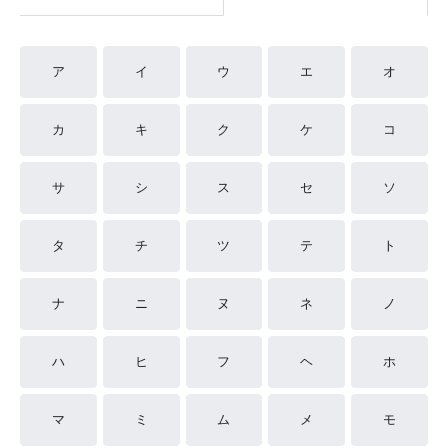
ア
イ
ウ
エ
オ
カ
キ
ク
ケ
コ
サ
シ
ス
セ
ソ
タ
チ
ツ
テ
ト
ナ
ニ
ヌ
ネ
ノ
ハ
ヒ
フ
ヘ
ホ
マ
ミ
ム
メ
モ