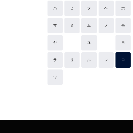
ハ
ヒ
フ
ヘ
ホ
マ
ミ
ム
メ
モ
ヤ
ユ
ヨ
ラ
リ
ル
レ
ロ
ワ