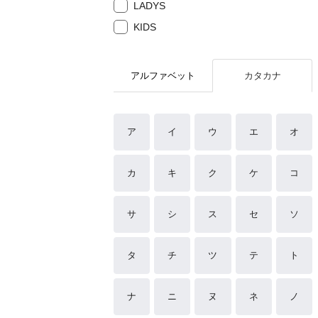
LADYS
KIDS
アルファベット
カタカナ
ア
イ
ウ
エ
オ
カ
キ
ク
ケ
コ
サ
シ
ス
セ
ソ
タ
チ
ツ
テ
ト
ナ
ニ
ヌ
ネ
ノ